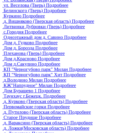
ул. Веселова (Тверь)
Подробнее
Белинского (Тверь)
Подробнее
Куркино
Подробнее
д. Вишняково (Тверская область)
Подробнее
Литвинки Дубровки (Тверь)
Подробнее
с.Городня
Подробнее
Одноэтажный дом д. Савино
Подробнее
Дом д. Гудково
Подробнее
Дом д. Борозда
Подробнее
Плеханова (Тверь)
Подробнее
Дом д.Красново
Подробнее
Дом д.Сакулино
Подробнее
КП "Черногубово парк" Милан
Подробнее
КП "Черногубово парк" Хит
Подробнее
д.Володино Милан
Подробнее
КЖ"Напрудное" Милан
Подробнее
Дом Бурашево 1
Подробнее
Таунхаус г.Бежецк.
Подробнее
д. Курково (Тверская область)
Подробнее
Первомайские горки
Подробнее
д. Путилово (Тверская область)
Подробнее
Старое Прудище
Подробнее
д. Вараксино (Тверская область)
Подробнее
д. Ложки(Московская область)
Подробнее