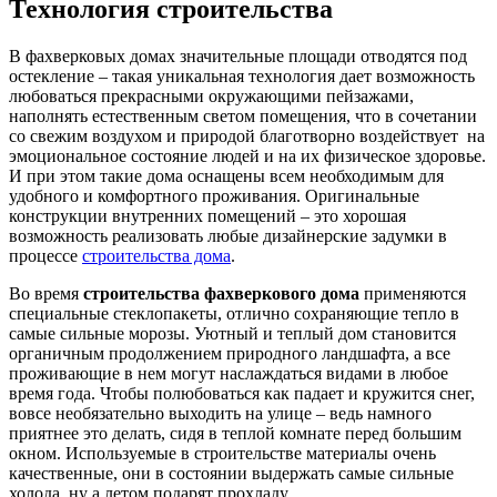
Технология строительства
В фахверковых домах значительные площади отводятся под
остекление – такая уникальная технология дает возможность
любоваться прекрасными окружающими пейзажами,
наполнять естественным светом помещения, что в сочетании
со свежим воздухом и природой благотворно воздействует на
эмоциональное состояние людей и на их физическое здоровье.
И при этом такие дома оснащены всем необходимым для
удобного и комфортного проживания. Оригинальные
конструкции внутренних помещений – это хорошая
возможность реализовать любые дизайнерские задумки в
процессе
строительства дома
.
Во время
строительства фахверкового дома
применяются
специальные стеклопакеты, отлично сохраняющие тепло в
самые сильные морозы. Уютный и теплый дом становится
органичным продолжением природного ландшафта, а все
проживающие в нем могут наслаждаться видами в любое
время года. Чтобы полюбоваться как падает и кружится снег,
вовсе необязательно выходить на улице – ведь намного
приятнее это делать, сидя в теплой комнате перед большим
окном. Используемые в строительстве материалы очень
качественные, они в состоянии выдержать самые сильные
холода, ну а летом подарят прохладу.