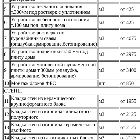
Устройство песчаного основания
5
м3
от 425
т.300мм под ростверк с уплотнением
Устройство щебеночного основания
6
м3
от 425
т.100 мм под плиту дома
Устройство ростверка по
7
буронабивным сваям
м3
от 4675
(опалубка,армирование,бетонирование)
Устройство подбетонки т.50 мм под
8
м3
от 2975
плиту дома
Устройство монолитной фундаментной
9
плиты дома т.300мм (опалубка,
м3
от 3400
армирование, бетонирование)
10
Монтаж блоков ФБС
шт
от 850
СТЕНЫ
Кладка стен из керамического
11
м3
от 1955
крупноформатного блока
Кладка стен из кирпича силикатного
12
м3
от 2125
полуторного
Кладка стен из кирпича керамического
13
м3
от 2125
двойного
14
Кладка стен из газосиликатных блоков
м3
от 2125