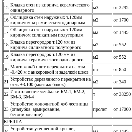
Кладка стен из кирпича керамического
15
м3
от 2295
одинарного
Облицовка стен наружных т.120мм
16
м2
от 1700
кирпичом керамическим одинарным
Облицовка стен наружных т.120мм
17
м2
от 1445
кирпичом силикатным полуторным
Кладка перегородок т.120 мм из
18
м2
от 552
кирпича силикатного полуторного
Кладка перегородок т.120 мм из
19
м2
от 552
кирпича керамического одинарного
Монтаж ж/б плит перекрытия на отм.
20
шт
от 850
-0,420 м с анкеровкой и заделкой швов
Устройство деревянного перекрытия на
21
м2
от 340
отм. +3.100 (монтаж балок)
Изготовление мет.балки БМ-1, БМ-2,
22
т
от 38250
БМ-3, БМ-4
Устройство монолитной ж/б лестницы
23
(опалубка, армирование,
пролет
от 17000
бетонирование)
КРЫША
Устройство утепленной крыши,
24
м2
от 1445