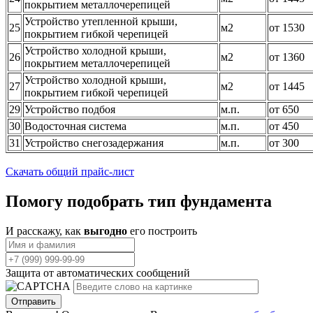
покрытием металлочерепицей
Устройство утепленной крыши,
25
м2
от 1530
покрытием гибкой черепицей
Устройство холодной крыши,
26
м2
от 1360
покрытием металлочерепицей
Устройство холодной крыши,
27
м2
от 1445
покрытием гибкой черепицей
29
Устройство подбоя
м.п.
от 650
30
Водосточная система
м.п.
от 450
31
Устройство снегозадержания
м.п.
от 300
Скачать общий прайс-лист
Помогу подобрать тип фундамента
И расскажу, как
выгодно
его построить
Защита от автоматических сообщений