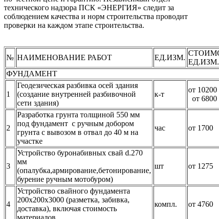
технического надзора ПСК «ЭНЕРГИЯ» следит за
соблюдением качества и норм строительства проводит
проверки на каждом этапе строительства.
СТОИМ
№
НАИМЕНОВАНИЕ РАБОТ
ЕД.ИЗМ.
ЕД.ИЗМ.
ФУНДАМЕНТ
Геодезическая разбивка осей здания
от 10
1
(создание внутренней разбивочной
к-т
от 6800
сети здания)
Разработка грунта толщиной 550 мм
под фундамент с ручным добором
2
час
от 1700
грунта с вывозом в отвал до 40 м на
участке
Устройство буронабивных свай d.270
мм
3
шт
от 1275
(опалубка,армирование,бетонирование,
бурение ручным мотобуром)
Устройство свайного фундамента
200х200х3000 (разметка, забивка,
4
компл.
от 4760
доставка), включая стоимость
материалов