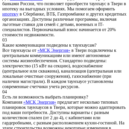
банками России, что позволяет приобрести таунхаус в Твери в
ипотеку на выгодных условиях. Мы помогаем оформить
ипотеку
в Сбербанке, ВТБ, Газпромбанке и других кредитных
организациях. Доступны различные программы, включая
льготные ставки для семей с детьми, военных и IT-
специалистов. Первоначальный взнос начинается от 20%
стоимости недвижимости.
03
Какие коммуникации подведены к таунхаусам?
Все таунхаусы от
«МСК Энергия»
в Твери подключены к
центральным коммуникациям или имеют автономные
системы жизнеобеспечения. Стандартно подведены:
электричество (15 кВт на секцию), водоснабжение
(центральное или скважина), канализация (центральная или
локальные очистные сооружения), газоснабжение (при
наличии магистрали). В каждом таунхаусе установлены
современные счетчики учета ресурсов.
04
Есть ли возможность выбрать планировку?
Компания
«МСК Энергия»
предлагает несколько типовых
планировок таунхаусов в Твери, которые можно адаптировать
под ваши потребности. Доступны варианты с разным
количеством спален (от 2 до 4), с кабинетами или
гардеробными, с разным расположением кухни-гостиной. На
этапе строительства возможны некоторые изменения в