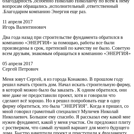
благодарность ,особенно Николаю Николаичу по всем к нему
вопросам обращались ,исполнительный ,ответственный
.Благодарим компанию Энергия еще раз.
11 апреля 2017
Игорь Валентинович
Два года назад при строительстве фундамента обратился в
компанию «ЭНЕРГИЯ» за помощью, работы все были
произведены в срок, претензий по качеству не было. Советую
всем друзьям, знакомым обращаться в компанию «ЭНЕРГИЯ»
05 апреля 2017
Сергей Петрович
Меня зовут Сергей, я из города Конаково. В прошлом году
решил начать строить дом. Начал искать строительную фирму,
в которой можно было бы заказать . К одним обратился, они
мне даже не предоставили проект, хотя и говорили что
сделают всё хорошо. Но я решил попробовать еще в одну
фирму обратиться, это была "ЭНЕРГИЯ". Когда я пришел, со
мной говорил грамотный специалист Муличев Николай
Николаевич. Большое ему спасибо. Я рассказал ему какой мне
нужен фундамент, какой у меня участок. Он предложил плиту
с ростверком, что самый лучший вариант для моего будущего
дома. Быстро начертили проект и приступили к фундаменту.