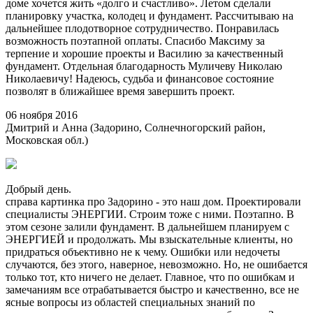
доме хочется жить «долго и счастливо». Летом сделали
планировку участка, колодец и фундамент. Рассчитываю на
дальнейшее плодотворное сотрудничество. Понравилась
возможность поэтапной оплаты. Спасибо Максиму за
терпение и хорошие проекты и Василию за качественный
фундамент. Отдельная благодарность Муличеву Николаю
Николаевичу! Надеюсь, судьба и финансовое состояние
позволят в ближайшее время завершить проект.
06 ноября 2016
Дмитрий и Анна (Задорино, Солнечногорский район,
Московская обл.)
Добрый день.
справа картинка про Задорино - это наш дом. Проектировали
специалисты ЭНЕРГИИ. Строим тоже с ними. Поэтапно. В
этом сезоне залили фундамент. В дальнейшем планируем с
ЭНЕРГИЕЙ и продолжать. Мы взыскательные клиенты, но
придраться объективно не к чему. Ошибки или недочеты
случаются, без этого, наверное, невозможно. Но, не ошибается
только тот, кто ничего не делает. Главное, что по ошибкам и
замечаниям все отрабатывается быстро и качественно, все не
ясные вопросы из областей специальных знаний по