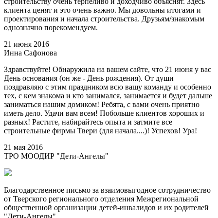
строительству очень терпеливо и доходчиво объяснят. Здесь
клиента ценят и это очень важно. Мы довольны итогами и
проектирования и начала строительства. Друзьям/знакомым
однозначно порекомендуем.
21 июня 2016
Инна Сафонова
Здравствуйте! Обнаружила на вашем сайте, что 21 июня у вас
День основания (он же - День рождения). От души
поздравляю с этим праздником всю вашу команду и особенно
тех, с кем знакома и кто занимался, занимается и будет дальше
заниматься нашим домиком! Ребята, с вами очень приятно
иметь дело. Удачи вам всем! Побольше клиентов хороших и
разных! Растите, набирайтесь опыта и затмите все
строительные фирмы Твери (для начала....)! Успехов! Ура!
21 мая 2016
ТРО МООДИР "Дети-Ангелы"
Благодарственное письмо за взаимовыгодное сотрудничество
от Тверского регионального отделения Межрегиональной
общественной организации детей-инвалидов и их родителей
"Дети-Ангелы"