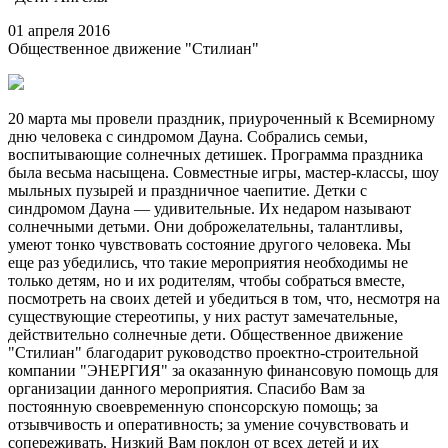
01 апреля 2016
Общественное движение "Стилиан"
20 марта мы провели праздник, приуроченный к Всемирному
дню человека с синдромом Дауна. Собрались семьи,
воспитывающие солнечных детишек. Программа праздника
была весьма насыщена. Совместные игры, мастер-классы, шоу
мыльных пузырей и праздничное чаепитие. Детки с
синдромом Дауна — удивительные. Их недаром называют
солнечными детьми. Они доброжелательны, талантливы,
умеют тонко чувствовать состояние другого человека. Мы
еще раз убедились, что такие мероприятия необходимы не
только детям, но и их родителям, чтобы собраться вместе,
посмотреть на своих детей и убедиться в том, что, несмотря на
существующие стереотипы, у них растут замечательные,
действительно солнечные дети. Общественное движение
"Стилиан" благодарит руководство проектно-строительной
компании "ЭНЕРГИЯ" за оказанную финансовую помощь для
организации данного мероприятия. Спасибо Вам за
постоянную своевременную спонсорскую помощь; за
отзывчивость и оперативность; за умение сочувствовать и
сопереживать. Низкий Вам поклон от всех детей и их