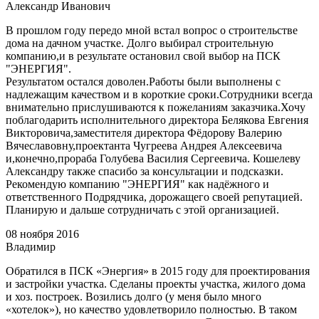
Александр Иванович
В прошлом году передо мной встал вопрос о строительстве
дома на дачном участке. Долго выбирал строительную
компанию,и в результате остановил свой выбор на ПСК
"ЭНЕРГИЯ".
Результатом остался доволен.Работы были выполнены с
надлежащим качеством и в короткие сроки.Сотрудники всегда
внимательно прислушиваются к пожеланиям заказчика.Хочу
поблагодарить исполнительного директора Белякова Евгения
Викторовича,заместителя директора Фёдорову Валерию
Вячеславовну,проектанта Чугреева Андрея Алексеевича
и,конечно,прораба Голубева Василия Сергеевича. Кошелеву
Александру также спасибо за консультации и подсказки.
Рекомендую компанию "ЭНЕРГИЯ" как надёжного и
ответственного Подрядчика, дорожащего своей репутацией.
Планирую и дальше сотрудничать с этой организацией.
08 ноября 2016
Владимир
Обратился в ПСК «Энергия» в 2015 году для проектирования
и застройки участка. Сделаны проекты участка, жилого дома
и хоз. построек. Возились долго (у меня было много
«хотелок»), но качество удовлетворило полностью. В таком