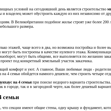
ищных условий на сегодняшний день является строительство
м
ы и владелец может обустроить каждую из них независимо от дру
циям. В Великобритании подобное жилье строят уже более 200 л
небольшого размера.
лько этажей, чаще всего в два, но возможна постройка и более
жи могут быть построены в качестве нулевого этажа. Коммуникац
аоборот, могут быть общими, все выполняется по желанию зака
проект под конкретный земельный участок заказчика.
ящий комфорт и уют. А главное, Ваши любимые люди - родители,
а на 4 семьи обойдется намного дешевле, чем строить четыре от
аунхаус на 4 семьи
при поиске недорого варианта строительств
к в городе, так и в загородной черте, как более дешевый вариан
4 семьи
го, что секции имеют общие стены, одну крышу и фундамент, кот