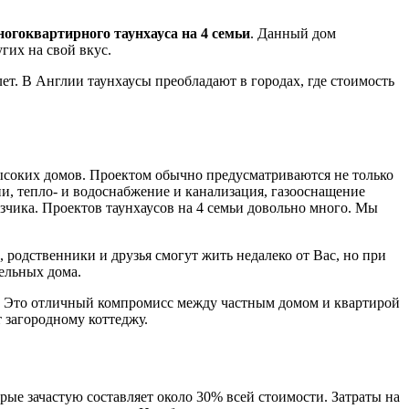
ногоквартирного таунхауса на 4 семьи
. Данный дом
гих на свой вкус.
ет. В Англии таунхаусы преобладают в городах, где стоимость
 высоких домов. Проектом обычно предусматриваются не только
ии, тепло- и водоснабжение и канализация, газооснащение
зчика. Проектов таунхаусов на 4 семьи довольно много. Мы
 родственники и друзья смогут жить недалеко от Вас, но при
дельных дома.
а. Это отличный компромисс между частным домом и квартирой
т загородному коттеджу.
орые зачастую составляет около 30% всей стоимости. Затраты на