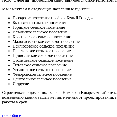
ПСК "Энергия" профессионально занимается строительством д
Мы выезжаем в следующие населенные пункты:
Городское поселение посёлок Белый Городок
Быковское сельское поселение
Горицкое сельское поселение
Ильинское сельское поселение
Красновское сельское поселение
Маловасилевское сельское поселение
Неклюдовское сельское поселение
Печетовское сельское поселение
Приволжское сельское поселение
Стоянцевское сельское поселение
Титовское сельское поселение
Устиновское сельское поселение
Фёдоровское сельское поселение
Центральное сельское поселение
И другие.
Строительство домов под ключ в Кимрах и Кимрском районе к
возведению здания вашей мечты: начиная от проектирования, 
работы в срок.
подробнее