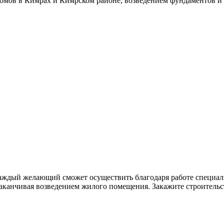
омов в Кимрах и Кимрском районе, возведением фундаментов и
аждый желающий сможет осуществить благодаря работе специал
заканчивая возведением жилого помещения. Закажите строитель