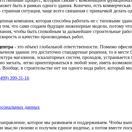
ветственный процесс, который связан с комбинацией функционал
 может быть в рамках одного здания. Конечно, есть коммерческа
 странная ситуация, чаще всего связанная с привычкой делать од
енная компания, которая способна работать не с типовыми здани
 тем, что сами создаем будущие инженерные модели, потому что
ования, чтобы быть спокойным за дальнейшие строительные рабо
скорость и качество производимых работ.
центра
- это объект глобальной ответственности. Помимо офисов
бычном здании это достаточно стандартные решения, то в месте 
тура магазинов, эскалаторных систем, проходов, устраивается
о заехать, легко ориентироваться в любой зоне, иметь возможн
. Вообще, в строительстве нет ни одного вида работ, который мо
499) 399-31-16
ерсональных данных
направление, которое мы развиваем и поддерживаем. Чтобы выпо
 мысли своими и получим единое виденье, а потом вместе посмо