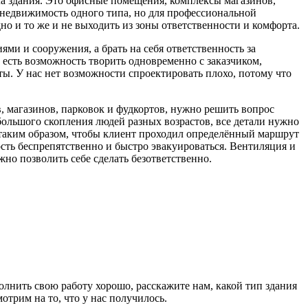
а здания. Это офисные помещения, комплексы магазинов,
я недвижимость одного типа, но для профессиональной
но и то же и не выходить из зоны ответственности и комфорта.
ями и сооружения, а брать на себя ответственность за
 есть возможность творить одновременно с заказчиком,
ты. У нас нет возможности спроектировать плохо, потому что
, магазинов, парковок и фудкортов, нужно решить вопрос
большого скопления людей разных возрастов, все детали нужно
 таким образом, чтобы клиент проходил определённый маршрут
ость беспрепятственно и быстро эвакуироваться. Вентиляция и
жно позволить себе сделать безответственно.
лнить свою работу хорошо, расскажите нам, какой тип здания
трим на то, что у нас получилось.